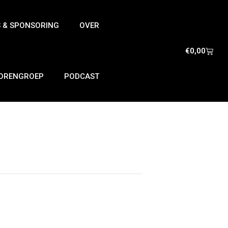
S & SPONSORING
OVER
€
0,00
IORENGROEP
PODCAST