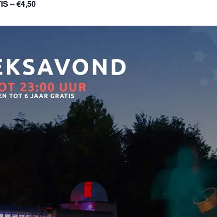
S – €4,50