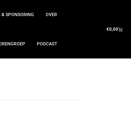
S & SPONSORING
OVER
€
0,00
IORENGROEP
PODCAST