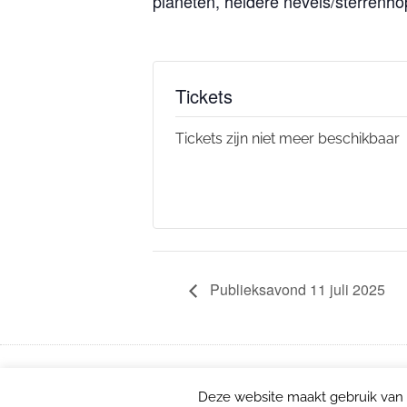
planeten, heldere nevels/sterrenho
Tickets
Tickets zijn niet meer beschikbaar
Publieksavond 11 juli 2025
© STERRENWACHT LIMBURG | DESIGN EN ONTWIKKELING: E-V
Deze website maakt gebruik van 