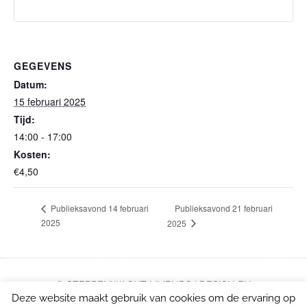
GEGEVENS
Datum:
15 februari 2025
Tijd:
14:00 - 17:00
Kosten:
€4,50
Publieksavond 21 februari
Publieksavond 14 februari
2025
2025
© STERRENWACHT LIMBURG | DESIGN EN
Deze website maakt gebruik van cookies om de ervaring op
ONTWIKKELING: E-VOLVE.NL