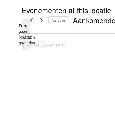
Evenementen at this locatie
Aankomend
Vandaag
Er zijn
Selecteer
een
geen
datum.
Bericht
resultaten
gevonden.
Vorige
Evenementen