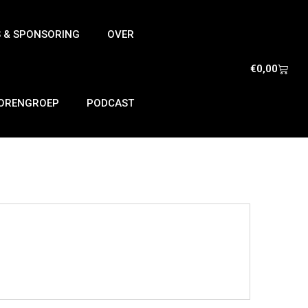
S & SPONSORING
OVER
€
0,00
IORENGROEP
PODCAST