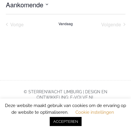
Aankomende
Selecteer
een
datum.
Evenementen
Eve
Vorige
Vandaag
Volgende
© STERRENWACHT LIMBURG | DESIGN EN
ONTWIKKELING: E-VOLVE.NL
Deze website maakt gebruik van cookies om de ervaring op
de website te optimaliseren.
Cookie instellingen
ACCEPTEREN