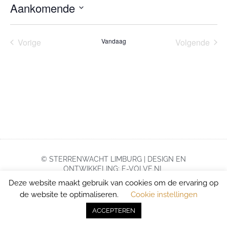
Aankomende
Selecteer
een
datum.
Evenementen
Eve
Vorige
Vandaag
Volgende
© STERRENWACHT LIMBURG | DESIGN EN
ONTWIKKELING: E-VOLVE.NL
Deze website maakt gebruik van cookies om de ervaring op
de website te optimaliseren.
Cookie instellingen
ACCEPTEREN