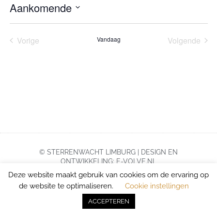
Aankomende
Selecteer
een
datum.
Evenementen
Eve
Vorige
Vandaag
Volgende
© STERRENWACHT LIMBURG | DESIGN EN
ONTWIKKELING: E-VOLVE.NL
Deze website maakt gebruik van cookies om de ervaring op
de website te optimaliseren.
Cookie instellingen
ACCEPTEREN