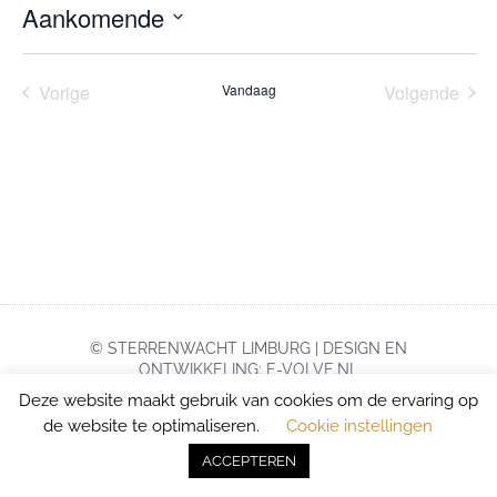
Aankomende
Selecteer
een
datum.
Evenementen
Eve
Vorige
Vandaag
Volgende
© STERRENWACHT LIMBURG | DESIGN EN
ONTWIKKELING: E-VOLVE.NL
Deze website maakt gebruik van cookies om de ervaring op
de website te optimaliseren.
Cookie instellingen
ACCEPTEREN