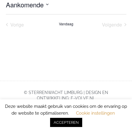
Aankomende
Selecteer
een
datum.
Evenementen
Eve
Vorige
Vandaag
Volgende
© STERRENWACHT LIMBURG | DESIGN EN
ONTWIKKELING: E-VOLVE.NL
Deze website maakt gebruik van cookies om de ervaring op
de website te optimaliseren.
Cookie instellingen
ACCEPTEREN