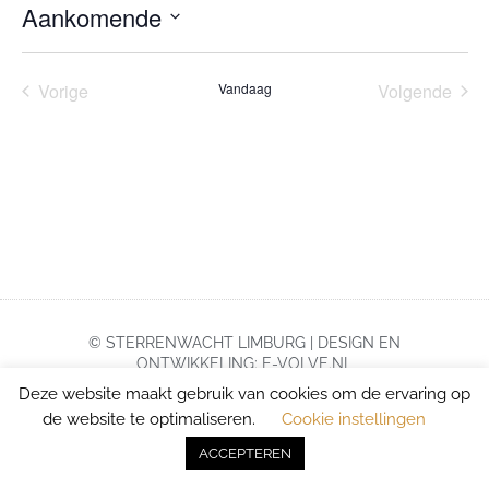
Aankomende
Selecteer
een
datum.
Evenementen
Eve
Vorige
Vandaag
Volgende
© STERRENWACHT LIMBURG | DESIGN EN
ONTWIKKELING: E-VOLVE.NL
Deze website maakt gebruik van cookies om de ervaring op
de website te optimaliseren.
Cookie instellingen
ACCEPTEREN